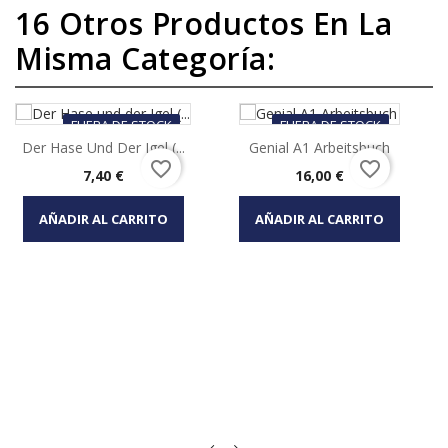
16 Otros Productos En La
Misma Categoría:
FUERA DE STOCK
FUERA DE STOCK
Der Hase Und Der Igel (...
Genial A1 Arbeitsbuch
favorite_border
favorite_border
Precio
Precio
7,40 €
16,00 €
AÑADIR AL CARRITO
AÑADIR AL CARRITO