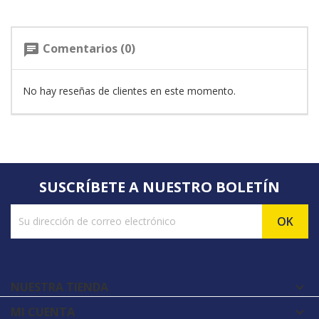
Comentarios (0)
chat
No hay reseñas de clientes en este momento.
SUSCRÍBETE A NUESTRO BOLETÍN
NUESTRA TIENDA

MI CUENTA
