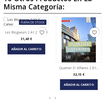
Misma Categoría:
FUERA DE STOCK
favorite_border
favorite_border
Les Blogueurs 2 A1.2 Cahier
Precio
31,40 €
AÑADIR AL CARRITO
Quartier D' Affaires 2 B1...
Precio
32,15 €
AÑADIR AL CARRITO