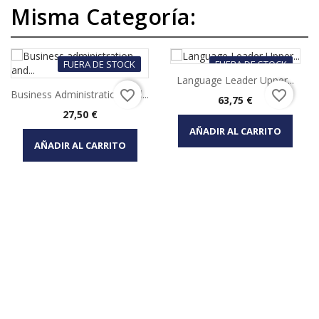
Misma Categoría:
FUERA DE STOCK
FUERA DE STOCK
Language Leader Upper...
favorite_border
favorite_border
Business Administration And...
Precio
63,75 €
Precio
27,50 €
AÑADIR AL CARRITO
AÑADIR AL CARRITO