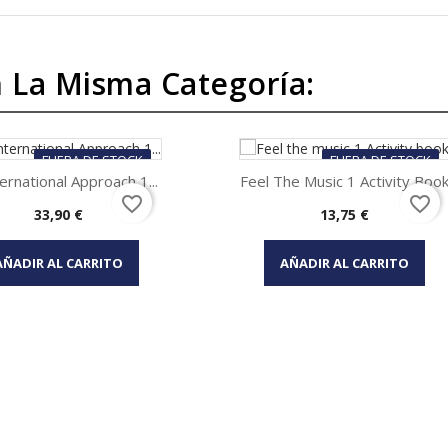
 La Misma Categoría:
FUERA DE STOCK
FUERA DE STOCK
ernational Approach 1...
Feel The Music 1 Activity Boo
favorite_border
favorite_border
Precio
Precio
33,90 €
13,75 €
Vista rápida
Vista rápida


AÑADIR AL CARRITO
AÑADIR AL CARRITO