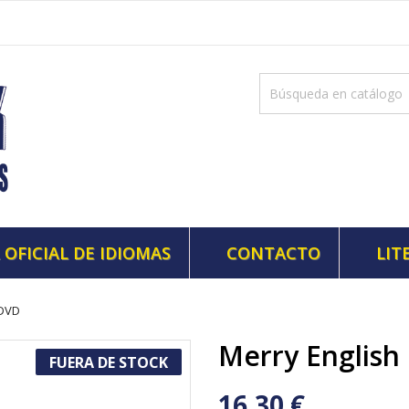
 OFICIAL DE IDIOMAS
CONTACTO
LIT
 DVD
Merry English
FUERA DE STOCK
16,30 €