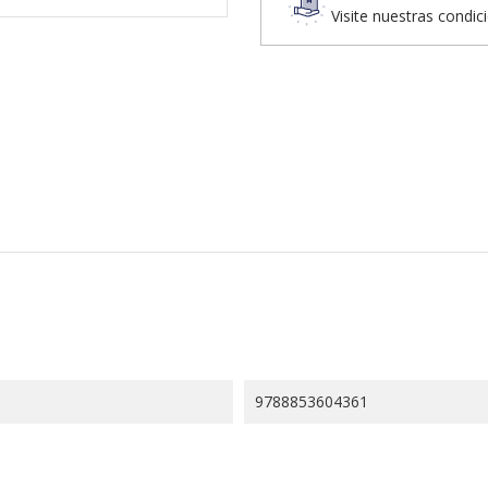
Visite nuestras condic
9788853604361