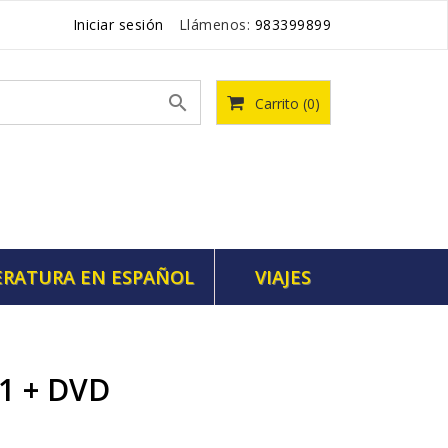
Iniciar sesión
Llámenos:
983399899

Carrito
(0)
ERATURA EN ESPAÑOL
VIAJES
 1 + DVD