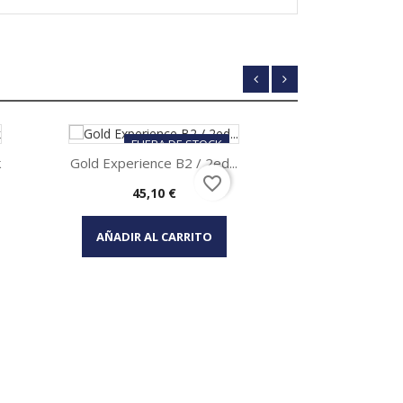
FUERA DE STOCK
F
k
Gold Experience B2 / 2ed...
New Go Ahe
favorite_border
Precio
P
45,10 €
2
Vista rápida
Vis


AÑADIR AL CARRITO
AÑADIR 