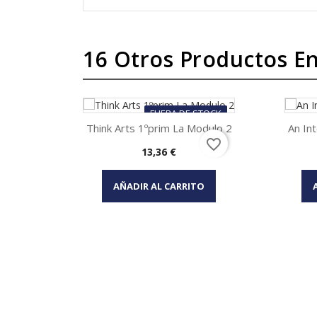
16 Otros Productos En
FUERA DE STOCK
Think Arts 1ºprim La Modulo 2
An Int
favorite_border
Precio
13,36 €
Vista rápida

AÑADIR AL CARRITO