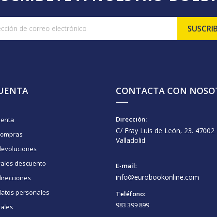
CUENTA
CONTACTA CON NOSO
Dirección:
uenta
C/ Fray Luis de León, 23. 47002
compras
Valladolid
devoluciones
vales descuento
E-mail:
info@eurobookonline.com
irecciones
datos personales
Teléfono:
983 399 899
vales