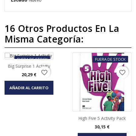
16 Otros Productos En La
Misma Categoría:
FUERA DE STOCK
FUERA DE STOCK
Big Surprise 1 Activity
favorite_border
favorite_border
Precio
20,29 €
AÑADIR AL CARRITO
High Five 5 Activity Pack
Precio
30,15 €