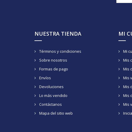
NUESTRA TIENDA
MI 
Términos y condiciones
Mi c
Sobre nosotros
Mis 
Formas de pago
Mis 
Envíos
Mis 
Devoluciones
Mis d
Lo más vendido
Mis 
Contáctanos
Mis 
Mapa del sitio web
Inici