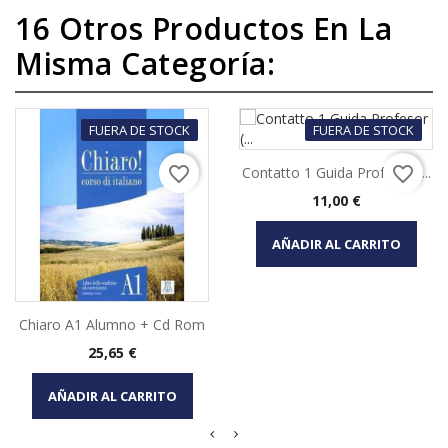
16 Otros Productos En La
Misma Categoría:
FUERA DE STOCK
FUERA DE STOCK
favorite_border
favorite_border
Contatto 1 Guida Profesor (...
Precio
11,00 €
AÑADIR AL CARRITO
Chiaro A1 Alumno + Cd Rom
Precio
25,65 €
AÑADIR AL CARRITO