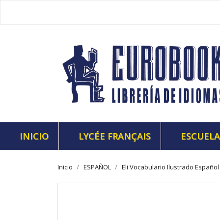
INICIO
LYCÉE FRANÇAIS
ESCUELA
Inicio
ESPAÑOL
Eli Vocabulario Ilustrado Españo