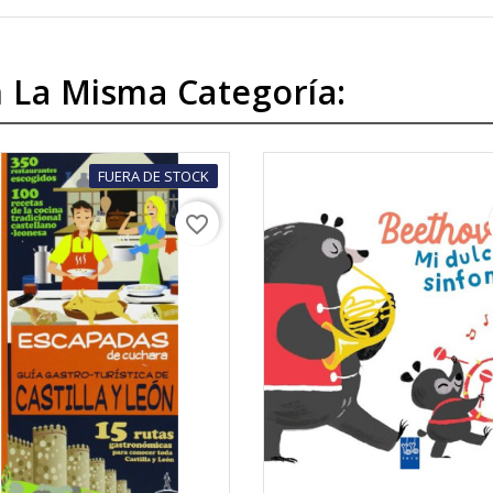
 La Misma Categoría:
FUERA DE STOCK
favorite_border