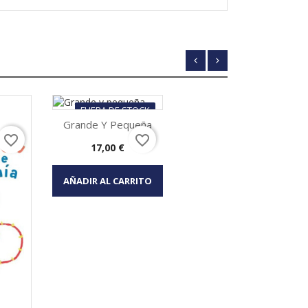
FUERA DE STOCK
Grande Y Pequeña
EL GRAN 
favorite_border
favorite_border
Precio
17,00 €
Vista rápida

AÑADIR AL CARRITO
AÑA