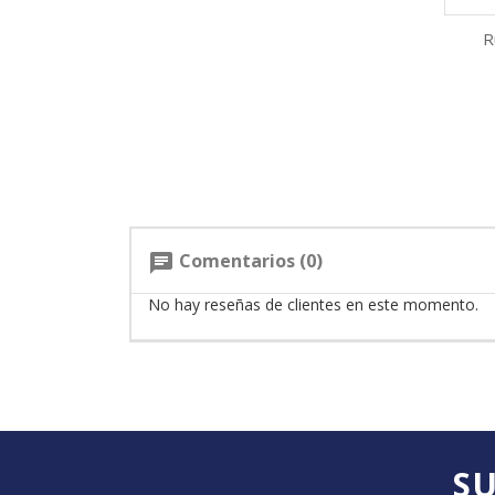
R
Comentarios (0)
chat
No hay reseñas de clientes en este momento.
SU