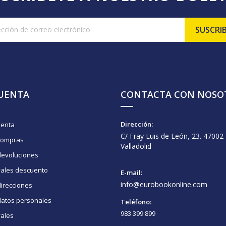
CUENTA
CONTACTA CON NOSO
Dirección:
uenta
C/ Fray Luis de León, 23. 47002
compras
Valladolid
devoluciones
vales descuento
E-mail:
info@eurobookonline.com
irecciones
datos personales
Teléfono:
983 399 899
vales