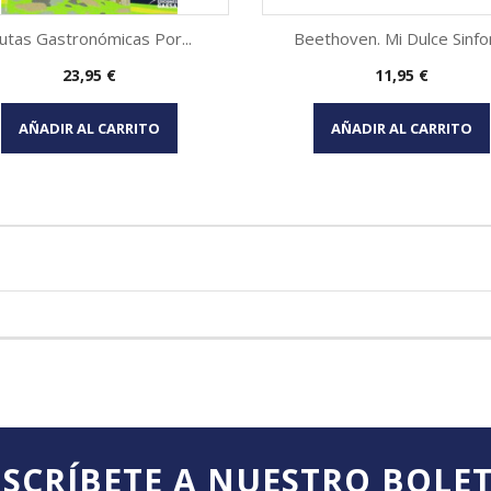
utas Gastronómicas Por...
Beethoven. Mi Dulce Sinfo
Precio
Precio
23,95 €
11,95 €
Vista rápida
Vista rápida


AÑADIR AL CARRITO
AÑADIR AL CARRITO
SCRÍBETE A NUESTRO BOLE