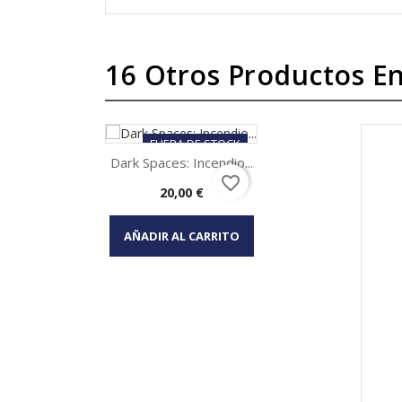
16 Otros Productos En
FUERA DE STOCK
Dark Spaces: Incendio...
favorite_border
Precio
20,00 €
Vista rápida

AÑADIR AL CARRITO