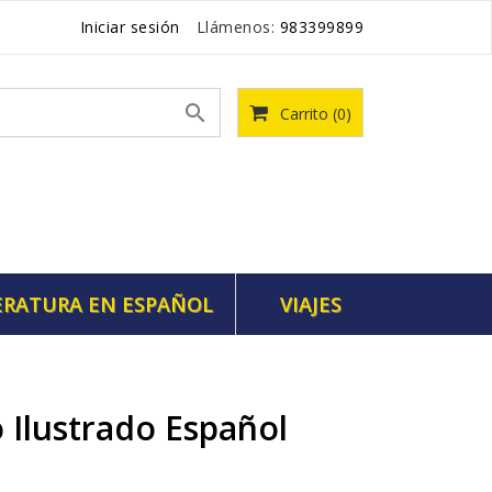
Iniciar sesión
Llámenos:
983399899

Carrito
(0)
ERATURA EN ESPAÑOL
VIAJES
o Ilustrado Español