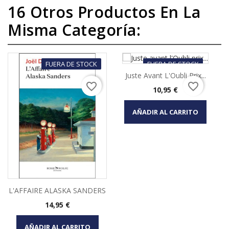
16 Otros Productos En La
Misma Categoría:
FUERA DE STOCK
FUERA DE STOCK
Juste Avant L'Oubli Prix...
favorite_border
favorite_border
Precio
10,95 €
AÑADIR AL CARRITO
L'AFFAIRE ALASKA SANDERS
Precio
14,95 €
AÑADIR AL CARRITO