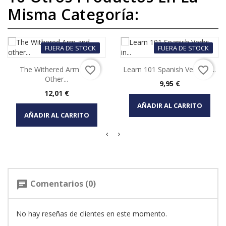
Misma Categoría:
FUERA DE STOCK
FUERA DE STOCK
favorite_border
favorite_border
The Withered Arm And
Learn 101 Spanish Verbs In...
Other...
Precio
9,95 €
Precio
12,01 €
AÑADIR AL CARRITO
AÑADIR AL CARRITO
Comentarios (0)
chat
No hay reseñas de clientes en este momento.