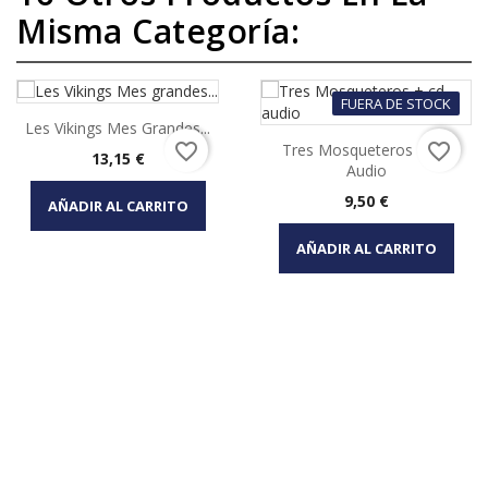
Misma Categoría:
FUERA DE STOCK
Les Vikings Mes Grandes...
favorite_border
favorite_border
Tres Mosqueteros + Cd
Precio
13,15 €
Audio
Precio
9,50 €
AÑADIR AL CARRITO
AÑADIR AL CARRITO