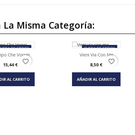
 La Misma Categoría:
FUERA DE STOCK
FUERA DE STOCK
po Che Vorrei
Vieni Via Con Me
favorite_border
favorite_border
Precio
Precio
15,44 €
8,50 €
Vista rápida
Vista rápida

DIR AL CARRITO
AÑADIR AL CARRITO