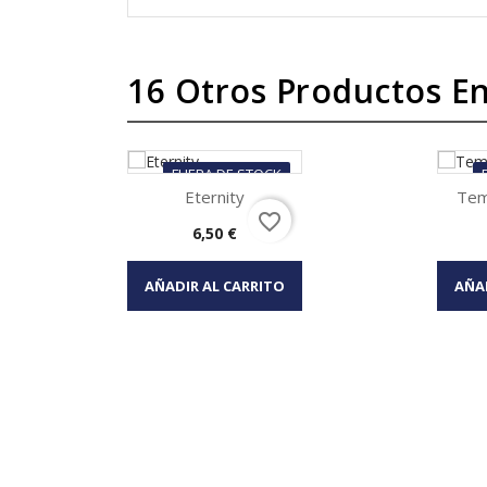
16 Otros Productos En
FUERA DE STOCK
Eternity
Tem
favorite_border
Precio
6,50 €
Vista rápida


AÑADIR AL CARRITO
AÑA