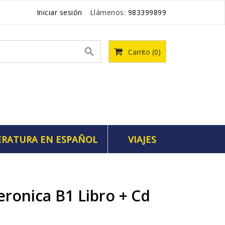
Iniciar sesión
Llámenos:
983399899

Carrito
(0)
ERATURA EN ESPAÑOL
VIAJES
Veronica B1 Libro + Cd