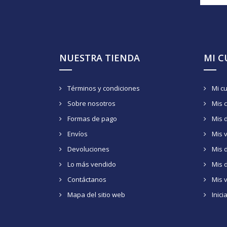
NUESTRA TIENDA
MI 
Términos y condiciones
Mi c
Sobre nosotros
Mis 
Formas de pago
Mis 
Envíos
Mis 
Devoluciones
Mis d
Lo más vendido
Mis 
Contáctanos
Mis 
Mapa del sitio web
Inici