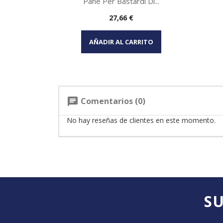
Pane Per Bastardi Di...
Precio
27,66 €
Vista rápida

AÑADIR AL CARRITO
Comentarios (0)
chat
No hay reseñas de clientes en este momento.
SU