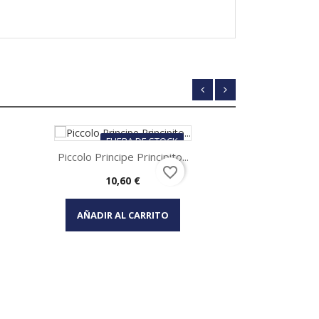
FUERA DE STOCK
Piccolo Principe Principito...
Bravissimo 
favorite_border
Precio
10,60 €
Vista rápida
Vi


AÑADIR AL CARRITO
AÑADIR