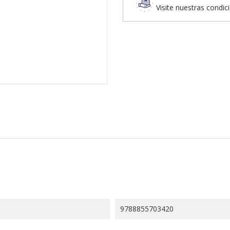
Visite nuestras condic
9788855703420