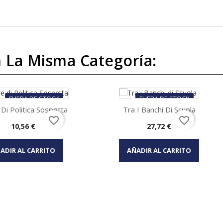
 La Misma Categoría:
FUERA DE STOCK
FUERA DE STOCK
 Di Politica Sospetta
Tra I Banchi Di Scuola
favorite_border
favorite_border
Precio
Precio
10,56 €
27,72 €
Vista rápida
Vista rápida


ADIR AL CARRITO
AÑADIR AL CARRITO