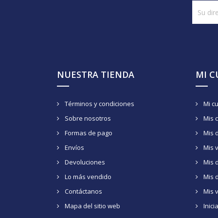
NUESTRA TIENDA
MI 
Términos y condiciones
Mi c
Sobre nosotros
Mis 
Formas de pago
Mis 
Envíos
Mis 
Devoluciones
Mis d
Lo más vendido
Mis 
Contáctanos
Mis 
Mapa del sitio web
Inici