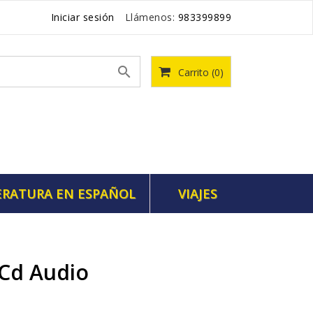
Iniciar sesión
Llámenos:
983399899

Carrito
(0)
ERATURA EN ESPAÑOL
VIAJES
1 Cd Audio