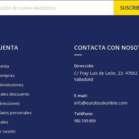
CUENTA
CONTACTA CON NOSO
Dirección:
uenta
C/ Fray Luis de León, 23. 47002
compras
Valladolid
devoluciones
vales descuento
E-mail:
info@eurobookonline.com
irecciones
datos personales
Teléfono:
983 399 899
vales
ar sesión