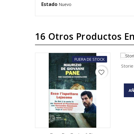
Estado
Nuevo
16 Otros Productos En
FUERA DE STOCK
Storie
favorite_border
AÑ