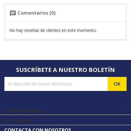
Comentarios (0)
chat
No hay reseñas de clientes en este momento.
SUSCRÍBETE A NUESTRO BOLETÍN
NUESTRA TIENDA

MI CUENTA

CONTACTA CON NOSOTROS