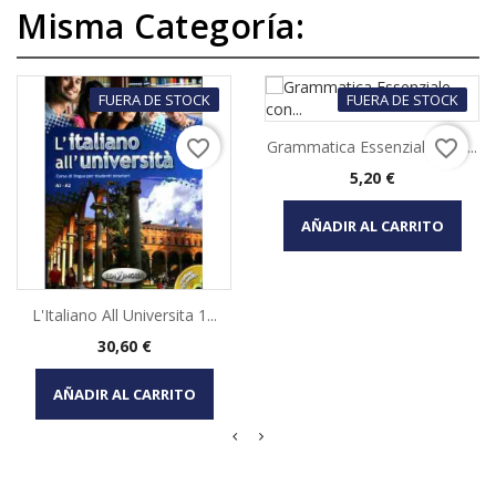
Misma Categoría:
FUERA DE STOCK
FUERA DE STOCK
favorite_border
favorite_border
Grammatica Essenziale Con...
Precio
5,20 €
AÑADIR AL CARRITO
L'Italiano All Universita 1...
Precio
30,60 €
AÑADIR AL CARRITO