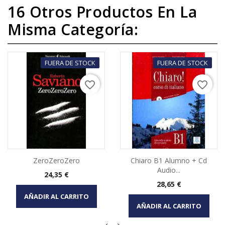
16 Otros Productos En La
Misma Categoría:
FUERA DE STOCK
FUERA DE STOCK
favorite_border
favorite_border
ZeroZeroZero
Chiaro B1 Alumno + Cd
Audio...
Precio
24,35 €
Precio
28,65 €
AÑADIR AL CARRITO
AÑADIR AL CARRITO