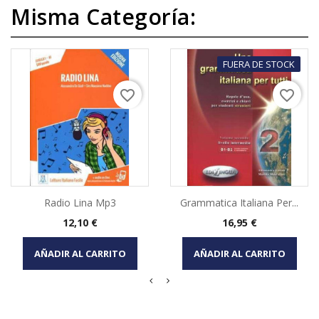
Misma Categoría:
FUERA DE STOCK
favorite_border
favorite_border
Radio Lina Mp3
Grammatica Italiana Per...
Precio
Precio
12,10 €
16,95 €
AÑADIR AL CARRITO
AÑADIR AL CARRITO