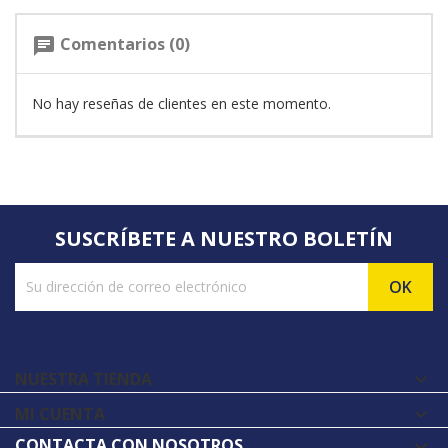
Comentarios (0)
chat
No hay reseñas de clientes en este momento.
SUSCRÍBETE A NUESTRO BOLETÍN
NUESTRA TIENDA

MI CUENTA

CONTACTA CON NOSOTROS