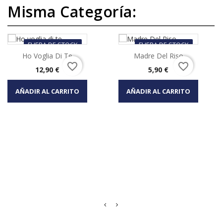
Misma Categoría:
FUERA DE STOCK
FUERA DE STOCK
Ho Voglia Di Te
Madre Del Riso
favorite_border
favorite_border
Precio
Precio
12,90 €
5,90 €
AÑADIR AL CARRITO
AÑADIR AL CARRITO