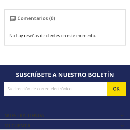
Comentarios (0)
chat
No hay reseñas de clientes en este momento.
SUSCRÍBETE A NUESTRO BOLETÍN
NUESTRA TIENDA

MI CUENTA
