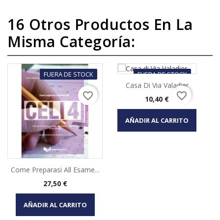
16 Otros Productos En La
Misma Categoría:
FUERA DE STOCK
FUERA DE STOCK
Casa Di Via Valadier
favorite_border
favorite_border
Precio
10,40 €
AÑADIR AL CARRITO
Come Preparasi All Esame...
Precio
27,50 €
AÑADIR AL CARRITO