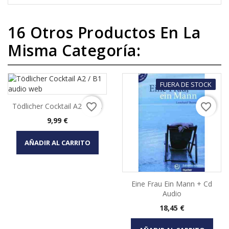
16 Otros Productos En La
Misma Categoría:
FUERA DE STOCK
favorite_border
favorite_border
Tödlicher Cocktail A2 / B1...
Precio
9,99 €
AÑADIR AL CARRITO
Eine Frau Ein Mann + Cd
Audio
Precio
18,45 €