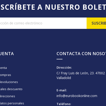
SCRÍBETE A NUESTRO BOLE
CUENTA
CONTACTA CON NOSO
Dirección:
uenta
C/ Fray Luis de León, 23. 47002
compras
Valladolid
devoluciones
vales descuento
E-mail:
info@eurobookonline.com
irecciones
datos personales
Teléfono: