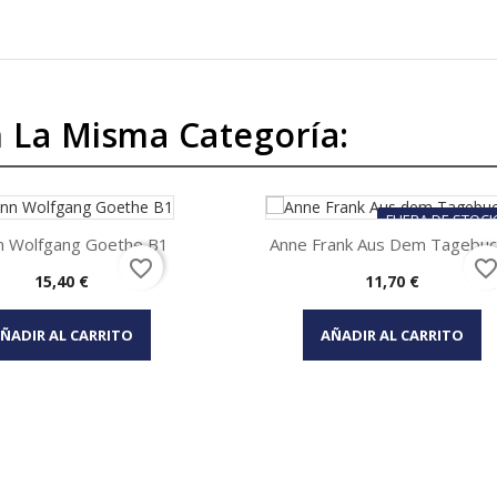
 La Misma Categoría:
FUERA DE STOC
n Wolfgang Goethe B1
Anne Frank Aus Dem Tagebuch
favorite_border
favorite_bord
Precio
Precio
15,40 €
11,70 €
Vista rápida
Vista rápida


ÑADIR AL CARRITO
AÑADIR AL CARRITO