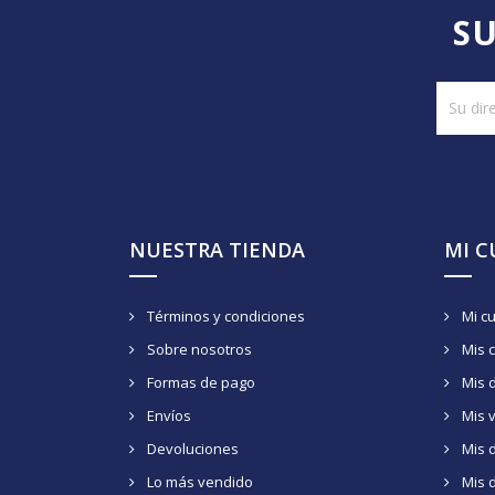
SU
NUESTRA TIENDA
MI 
Términos y condiciones
Mi c
Sobre nosotros
Mis 
Formas de pago
Mis 
Envíos
Mis 
Devoluciones
Mis d
Lo más vendido
Mis 