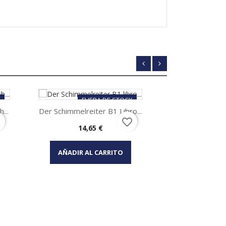
K
FUERA DE STOCK
...
Der Schimmelreiter B1 Libro...
er
favorite_border
Precio
14,65 €
Vista rápida

AÑADIR AL CARRITO