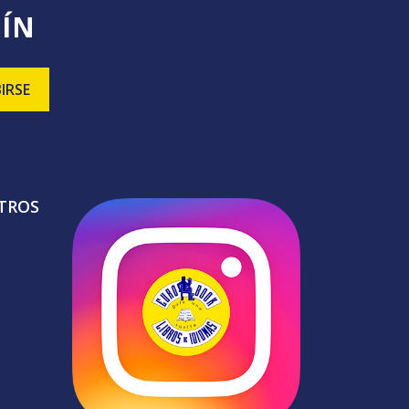
TÍN
TROS