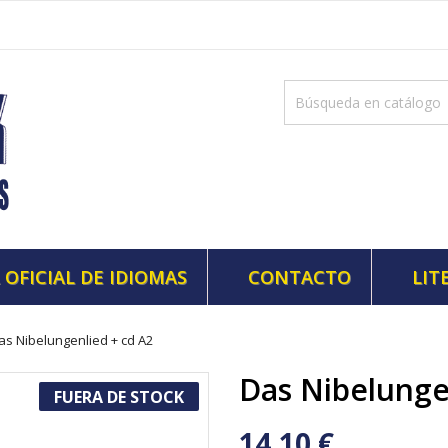
 OFICIAL DE IDIOMAS
CONTACTO
LIT
as Nibelungenlied + cd A2
Das Nibelunge
FUERA DE STOCK
14,10 €