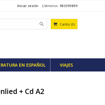
Iniciar sesión
Llámenos:
983399899

Carrito
(0)
ERATURA EN ESPAÑOL
VIAJES
nlied + Cd A2