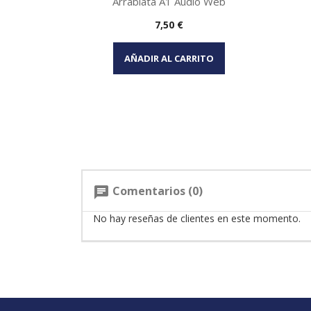
Arrabiata A1 Audio Web
Precio
7,50 €
Vista rápida

AÑADIR AL CARRITO
Comentarios (0)
chat
No hay reseñas de clientes en este momento.