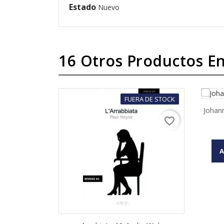
Estado
Nuevo
16 Otros Productos En
FUERA DE STOCK
Johan
favorite_border
A