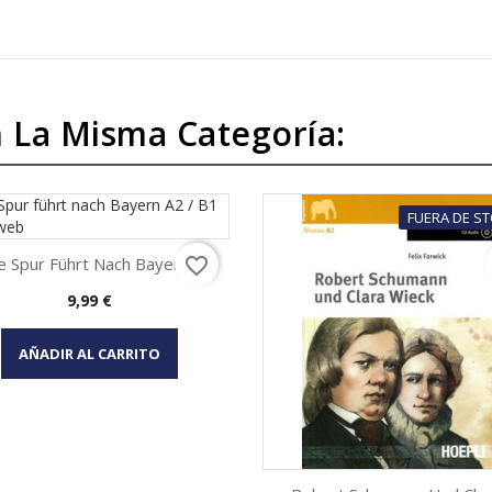
 La Misma Categoría:
FUERA DE S
e Spur Führt Nach Bayern...
favorite_border
Precio
9,99 €
Vista rápida

AÑADIR AL CARRITO