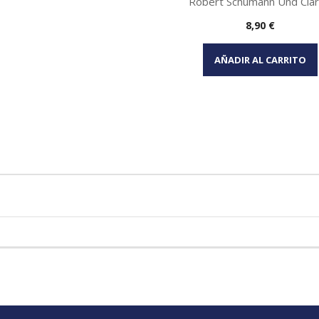
Robert Schumann Und Clara
Precio
8,90 €
Vista rápida

AÑADIR AL CARRITO