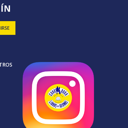
TÍN
TROS