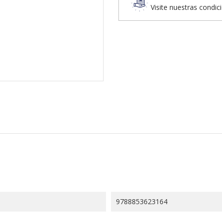
Visite nuestras condic
9788853623164