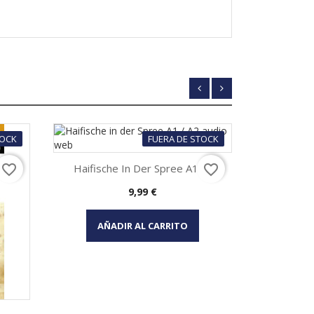
TOCK
FUERA DE STOCK
Haifische In Der Spree A1 /...
Leise Kom
favorite_border
favorite_border
Precio
9,99 €
Vista rápida

AÑADIR AL CARRITO
AÑA