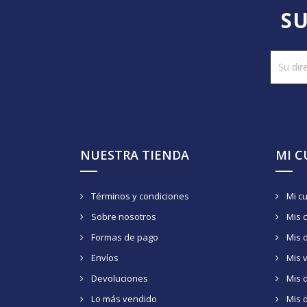
SU
NUESTRA TIENDA
MI 
Términos y condiciones
Mi c
Sobre nosotros
Mis 
Formas de pago
Mis 
Envíos
Mis 
Devoluciones
Mis d
Lo más vendido
Mis 