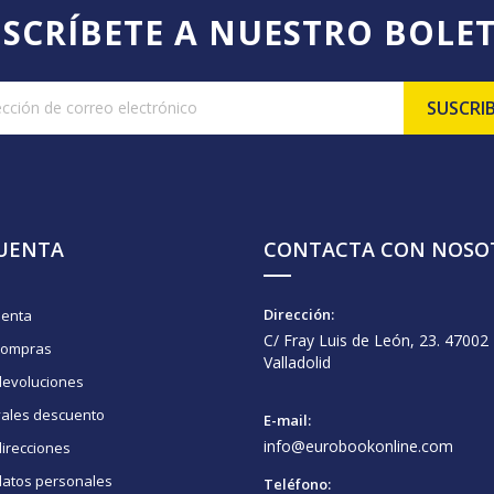
SCRÍBETE A NUESTRO BOLE
CUENTA
CONTACTA CON NOSO
Dirección:
uenta
C/ Fray Luis de León, 23. 47002
compras
Valladolid
devoluciones
vales descuento
E-mail:
info@eurobookonline.com
irecciones
datos personales
Teléfono: