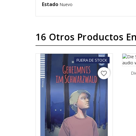
Estado
Nuevo
16 Otros Productos En
FUERA DE STOCK
Di
favorite_border