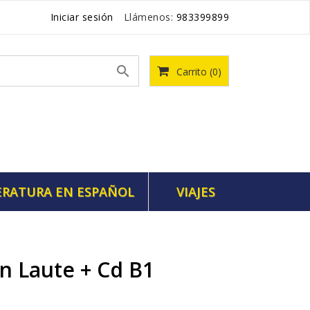
Iniciar sesión
Llámenos:
983399899

Carrito
(0)
ERATURA EN ESPAÑOL
VIAJES
n Laute + Cd B1