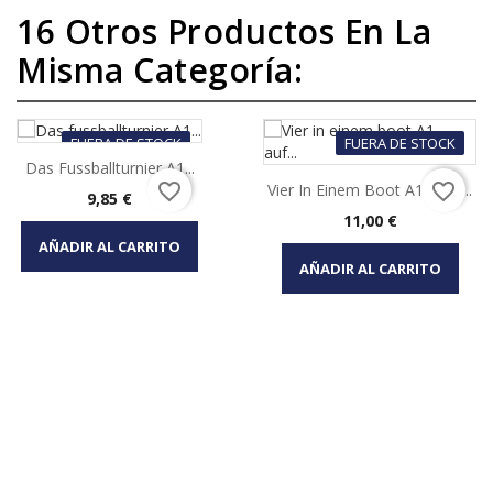
16 Otros Productos En La
Misma Categoría:
FUERA DE STOCK
FUERA DE STOCK
Das Fussballturnier A1...
favorite_border
favorite_border
Vier In Einem Boot A1 - Auf...
Precio
9,85 €
Precio
11,00 €
AÑADIR AL CARRITO
AÑADIR AL CARRITO