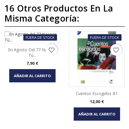
16 Otros Productos En La
Misma Categoría:
FUERA DE STOCK
FUERA DE STOCK
favorite_border
favorite_border
En Agosto Del 77 Naccias
Tú...
Precio
7,90 €
AÑADIR AL CARRITO
Cuentos Escogidos B1
Precio
12,00 €
AÑADIR AL CARRITO