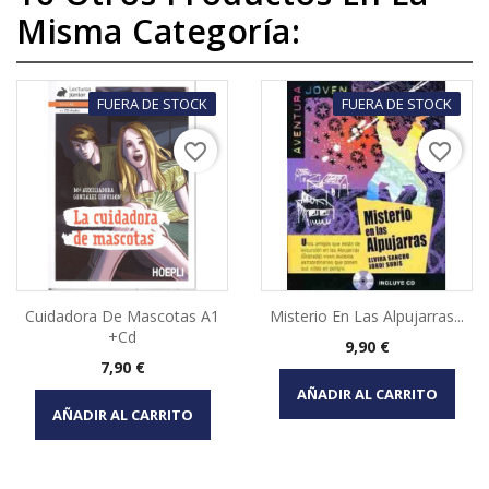
Misma Categoría:
FUERA DE STOCK
FUERA DE STOCK
favorite_border
favorite_border
Cuidadora De Mascotas A1
Misterio En Las Alpujarras...
+cd
Precio
9,90 €
Precio
7,90 €
AÑADIR AL CARRITO
AÑADIR AL CARRITO