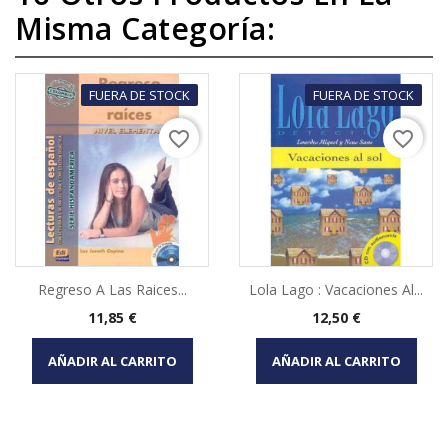
Misma Categoría:
FUERA DE STOCK
FUERA DE STOCK
favorite_border
favorite_border
Regreso A Las Raices...
Lola Lago : Vacaciones Al...
Precio
Precio
11,85 €
12,50 €
AÑADIR AL CARRITO
AÑADIR AL CARRITO