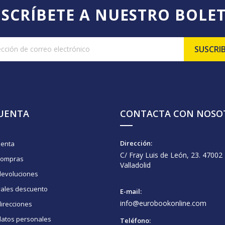
SCRÍBETE A NUESTRO BOLE
CUENTA
CONTACTA CON NOSO
Dirección:
uenta
C/ Fray Luis de León, 23. 47002
compras
Valladolid
devoluciones
vales descuento
E-mail:
info@eurobookonline.com
irecciones
datos personales
Teléfono: