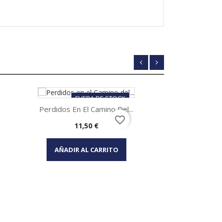
FUERA DE STOCK
Perdidos En El Camino Del...
favorite_border
Precio
11,50 €
Vista rápida

AÑADIR AL CARRITO