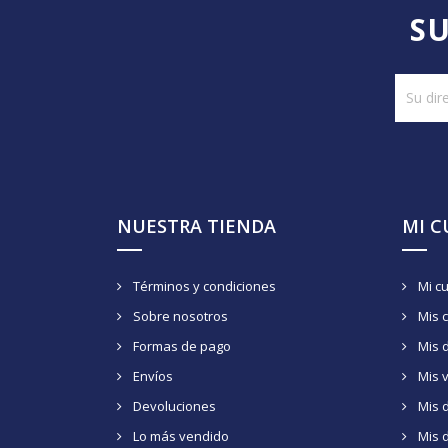
SU
NUESTRA TIENDA
MI 
Términos y condiciones
Mi c
Sobre nosotros
Mis 
Formas de pago
Mis 
Envíos
Mis 
Devoluciones
Mis d
Lo más vendido
Mis 