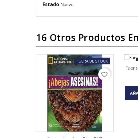
Estado
Nuevo
16 Otros Productos En
FUERA DE STOCK
Fuent
favorite_border
AÑA