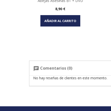
Abejas Asesinas B1 + DVD
Precio
8,90 €
Vista rápida

AÑADIR AL CARRITO
Comentarios (0)
chat
No hay reseñas de clientes en este momento.