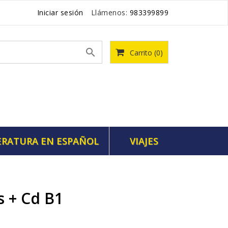
Iniciar sesión
Llámenos:
983399899

Carrito
(0)
ERATURA EN ESPAÑOL
VIAJES
s + Cd B1