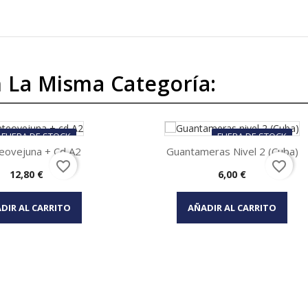
 La Misma Categoría:
FUERA DE STOCK
FUERA DE STOCK
eovejuna + Cd A2
Guantameras Nivel 2 (Cuba)
favorite_border
favorite_border
Precio
Precio
12,80 €
6,00 €
Vista rápida
Vista rápida


DIR AL CARRITO
AÑADIR AL CARRITO