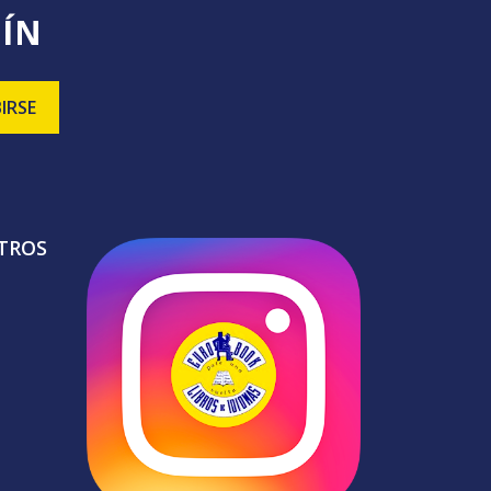
TÍN
TROS