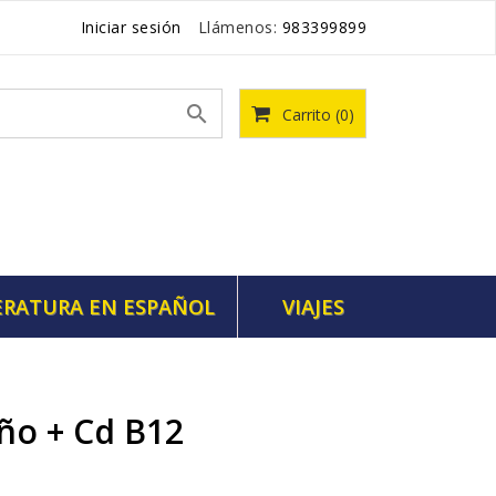
Iniciar sesión
Llámenos:
983399899

Carrito
(0)
ERATURA EN ESPAÑOL
VIAJES
eño + Cd B12