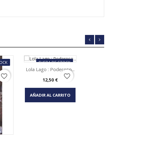
TOCK
FUERA DE STOCK
Lola Lago : Poderoso...
favorite_border
favorite_border
Precio
12,50 €
Vista rápida

AÑADIR AL CARRITO