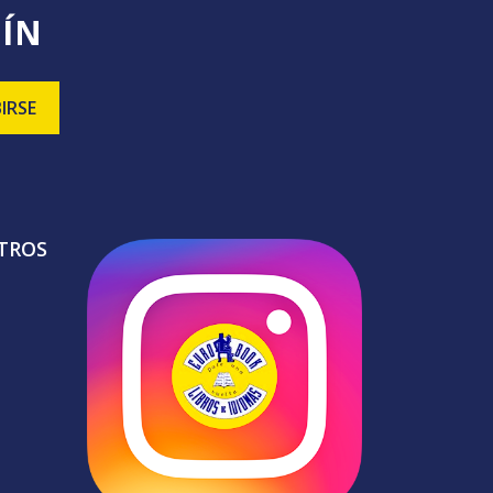
TÍN
TROS