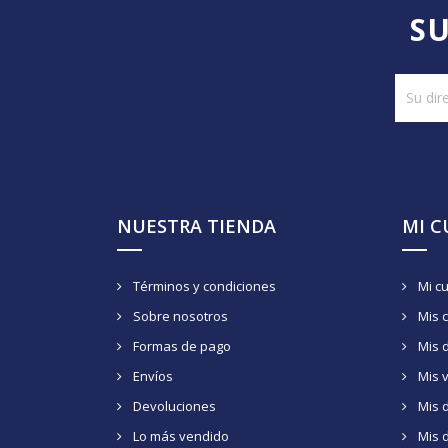
SU
NUESTRA TIENDA
MI 
Términos y condiciones
Mi c
Sobre nosotros
Mis 
Formas de pago
Mis 
Envíos
Mis 
Devoluciones
Mis d
Lo más vendido
Mis 