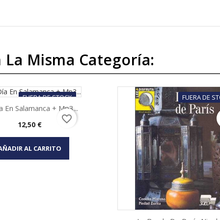
 La Misma Categoría:
FUERA DE STOCK
FUERA DE S
a En Salamanca + Mp3...
favorite_border
Precio
12,50 €
Vista rápida

AÑADIR AL CARRITO