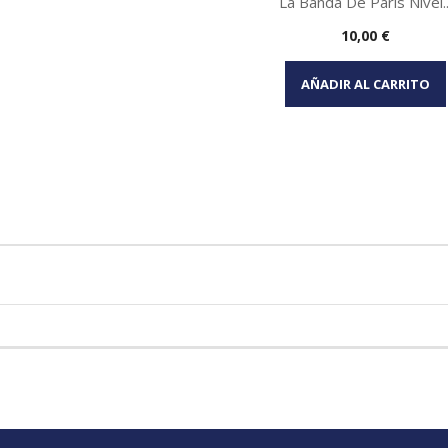
La Banda De París Nivel..
Precio
10,00 €
Vista rápida

AÑADIR AL CARRITO