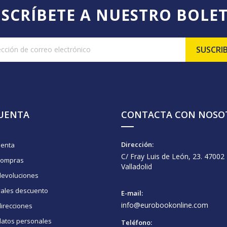
SCRÍBETE A NUESTRO BOLE
CUENTA
CONTACTA CON NOSO
Dirección:
uenta
C/ Fray Luis de León, 23. 47002
compras
Valladolid
devoluciones
vales descuento
E-mail:
info@eurobookonline.com
irecciones
datos personales
Teléfono: