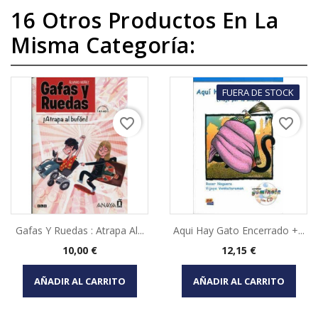
16 Otros Productos En La
Misma Categoría:
FUERA DE STOCK
favorite_border
favorite_border
Gafas Y Ruedas : Atrapa Al...
Aqui Hay Gato Encerrado +...
Precio
Precio
10,00 €
12,15 €
AÑADIR AL CARRITO
AÑADIR AL CARRITO