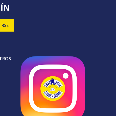
TÍN
TROS