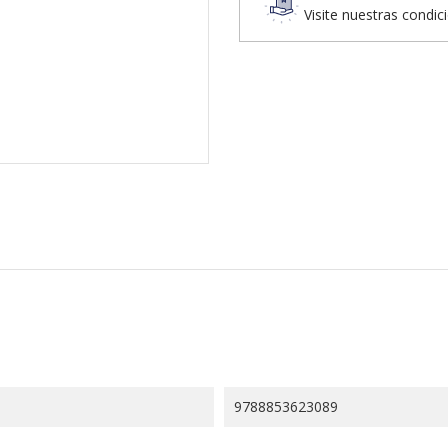
Visite nuestras condic
9788853623089