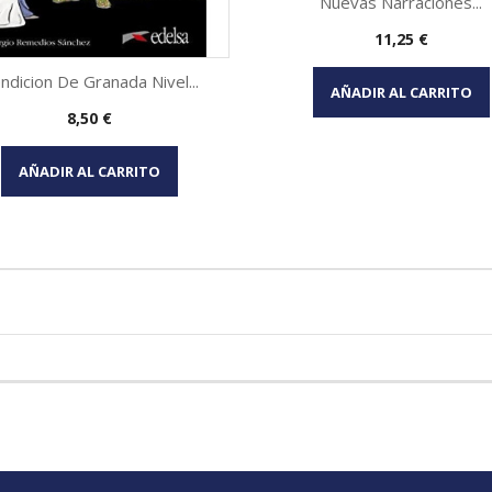
Nuevas Narraciones...
Precio
11,25 €
Vista rápida

ndicion De Granada Nivel...
AÑADIR AL CARRITO
Precio
8,50 €
Vista rápida

AÑADIR AL CARRITO