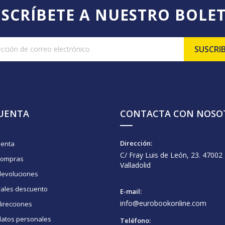
SCRÍBETE A NUESTRO BOLE
CUENTA
CONTACTA CON NOSO
Dirección:
uenta
C/ Fray Luis de León, 23. 47002
compras
Valladolid
devoluciones
vales descuento
E-mail:
info@eurobookonline.com
irecciones
datos personales
Teléfono: