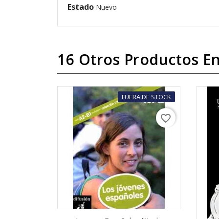
Estado
Nuevo
16 Otros Productos En
FUERA DE STOCK
favorite_border