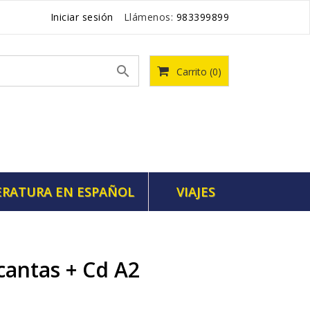
Iniciar sesión
Llámenos:
983399899

Carrito
(0)
ERATURA EN ESPAÑOL
VIAJES
antas + Cd A2