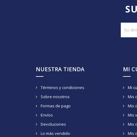
SU
NUESTRA TIENDA
MI 
Términos y condiciones
Mi c
Sobre nosotros
Mis 
Formas de pago
Mis 
Envíos
Mis 
Devoluciones
Mis d
Lo más vendido
Mis 