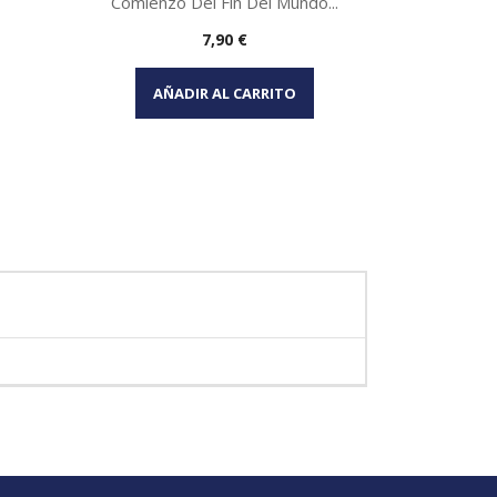
Comienzo Del Fin Del Mundo...
Precio
7,90 €
Vista rápida

AÑADIR AL CARRITO