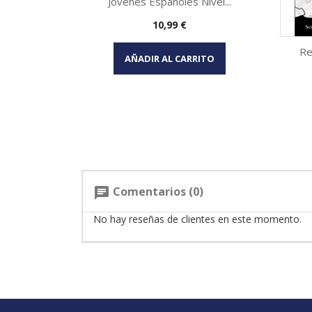
Jovenes Españoles Nivel...
Precio
10,99 €
Vista rápida

Re
AÑADIR AL CARRITO
Comentarios (0)
chat
No hay reseñas de clientes en este momento.