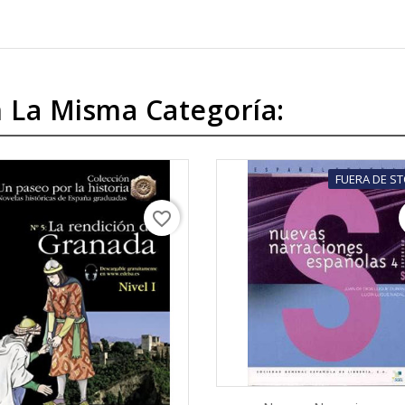
 La Misma Categoría:
FUERA DE S
favorite_border