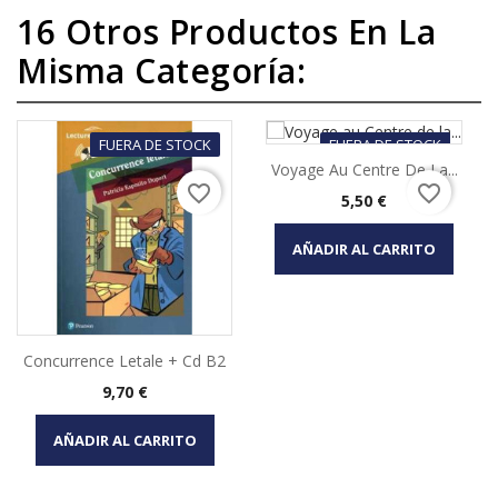
16 Otros Productos En La
Misma Categoría:
FUERA DE STOCK
FUERA DE STOCK
Voyage Au Centre De La...
favorite_border
favorite_border
Precio
5,50 €
AÑADIR AL CARRITO
Concurrence Letale + Cd B2
Precio
9,70 €
AÑADIR AL CARRITO