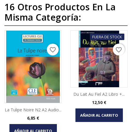
16 Otros Productos En La
Misma Categoría:
FUERA DE STOCK
favorite_border
favorite_border
Du Lait Au Fiel A2 Libro +...
Precio
12,50 €
La Tulipe Noire N2 A2 Audio...
AÑADIR AL CARRITO
Precio
6,85 €
AÑADIR AL CARRITO