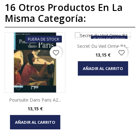
16 Otros Productos En La
Misma Categoría:
FUERA DE STOCK
FUERA DE STOCK
Secret Du Vieil Orme B1...
favorite_border
favorite_border
Precio
13,15 €
AÑADIR AL CARRITO
Poursuite Dans Paris A2...
Precio
13,15 €
AÑADIR AL CARRITO