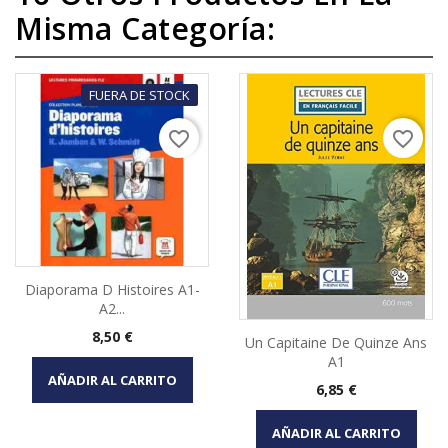
Misma Categoría:
FUERA DE STOCK
favorite_border
favorite_border
Diaporama D Histoires A1-
A2...
Precio
8,50 €
Un Capitaine De Quinze Ans
A1
AÑADIR AL CARRITO
Precio
6,85 €
AÑADIR AL CARRITO