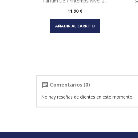
Parfum De Printemps Nivel 2...
S
Precio
11,90 €
Vista rápida

AÑADIR AL CARRITO
Comentarios (0)
chat
No hay reseñas de clientes en este momento.