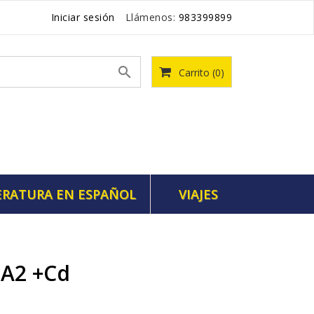
Iniciar sesión
Llámenos:
983399899

Carrito
(0)
ERATURA EN ESPAÑOL
VIAJES
 A2 +cd