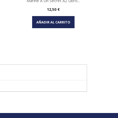
Marine A Un Secret A2 Libro...
Precio
12,50 €
Vista rápida

AÑADIR AL CARRITO