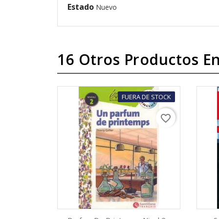
Estado
Nuevo
16 Otros Productos En
FUERA DE STOCK
favorite_border