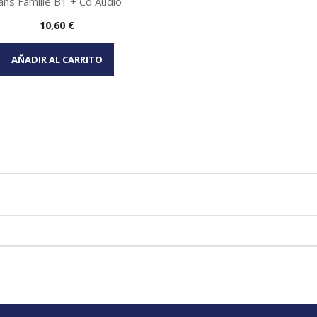
ans Famille B1 + Cd Audio
Precio
10,60 €
Vista rápida

AÑADIR AL CARRITO