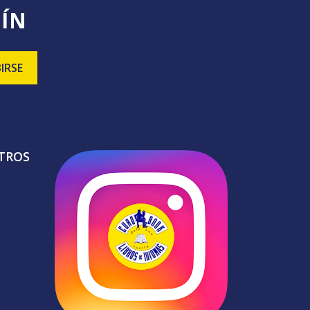
TÍN
TROS