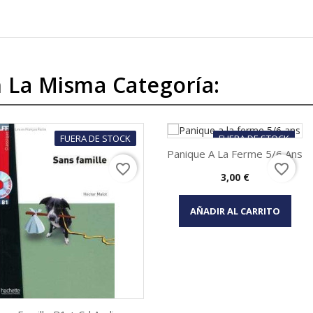
 La Misma Categoría:
FUERA DE STOCK
FUERA DE STOCK
Panique A La Ferme 5/6 Ans
favorite_border
favorite_border
Precio
3,00 €
Vista rápida

AÑADIR AL CARRITO