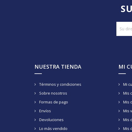
SU
NUESTRA TIENDA
MI 
Términos y condiciones
Mi c
Sobre nosotros
Mis 
Formas de pago
Mis 
Envíos
Mis 
Devoluciones
Mis d
Lo más vendido
Mis 