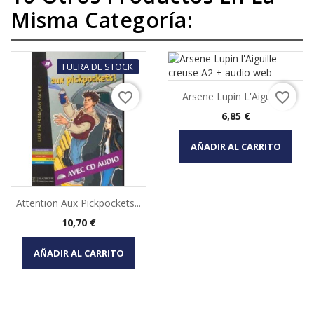
Misma Categoría:
FUERA DE STOCK
favorite_border
favorite_border
Arsene Lupin L'Aiguille...
Precio
6,85 €
AÑADIR AL CARRITO
Attention Aux Pickpockets...
Precio
10,70 €
AÑADIR AL CARRITO