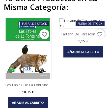
Misma Categoría:
FUERA DE STOCK
FUERA DE STOCK
favorite_border
favorite_border
Tartarin De Tarascon A2 +...
Precio
9,95 €
AÑADIR AL CARRITO
Les Fables De La Fontaine...
Precio
10,35 €
AÑADIR AL CARRITO