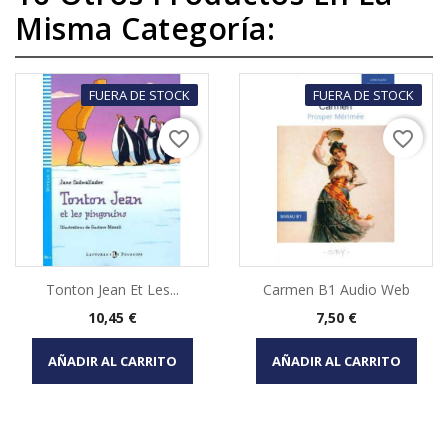
Misma Categoría:
FUERA DE STOCK
FUERA DE STOCK
favorite_border
favorite_border
Tonton Jean Et Les...
Carmen B1 Audio Web
Precio
Precio
10,45 €
7,50 €
AÑADIR AL CARRITO
AÑADIR AL CARRITO