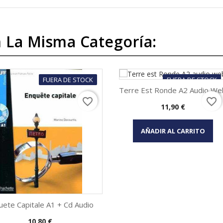
 La Misma Categoría:
FUERA DE STOCK
FUERA DE STOCK
Terre Est Ronde A2 Audio We
favorite_border
favorite_border
Precio
11,90 €
Vista rápida

AÑADIR AL CARRITO
uete Capitale A1 + Cd Audio
Precio
10,80 €