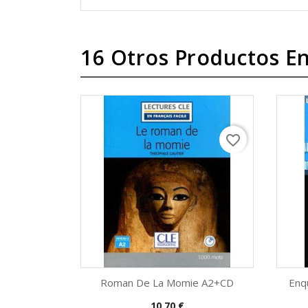
16 Otros Productos En
favorite_border
Roman De La Momie A2+CD
Enq
Precio
10,70 €