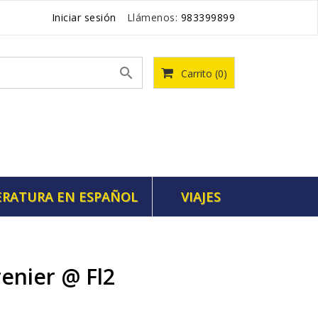
Iniciar sesión
Llámenos:
983399899

Carrito
(0)
ERATURA EN ESPAÑOL
VIAJES
enier @ Fl2