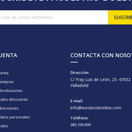
CUENTA
CONTACTA CON NOSO
Dirección:
uenta
C/ Fray Luis de León, 23. 47002
compras
Valladolid
devoluciones
vales descuento
E-mail:
info@eurobookonline.com
irecciones
datos personales
Teléfono:
983 399 899
vales