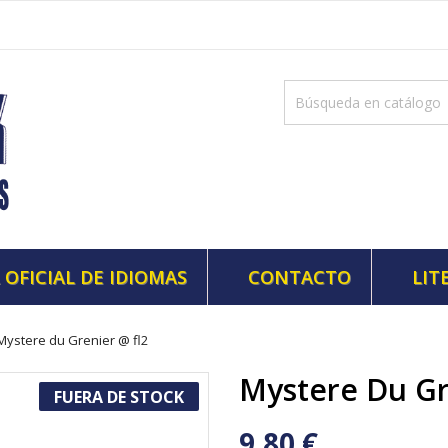
 OFICIAL DE IDIOMAS
CONTACTO
LIT
Mystere du Grenier @ fl2
Mystere Du Gr
FUERA DE STOCK
9,80 €