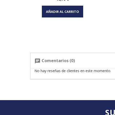
Vista rápida

AÑADIR AL CARRITO
Comentarios (0)
chat
No hay reseñas de clientes en este momento.
SU