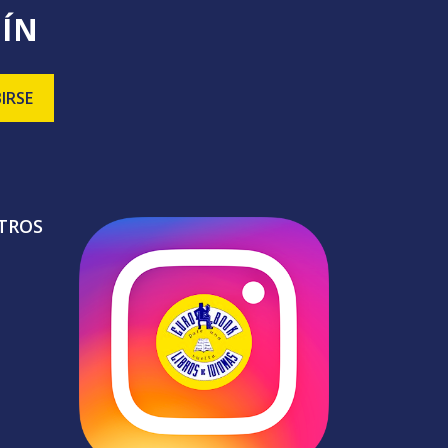
TÍN
TROS