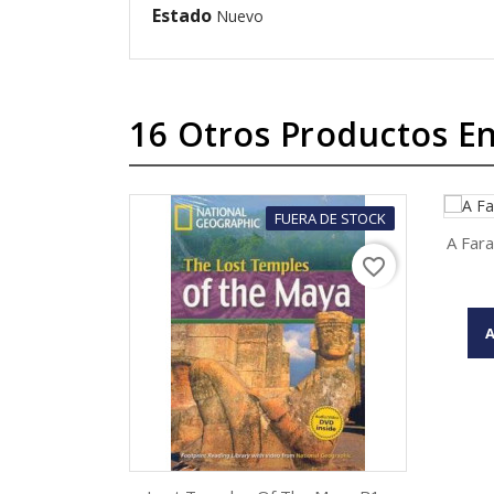
Estado
Nuevo
16 Otros Productos En
FUERA DE STOCK
A Fara
favorite_border
A