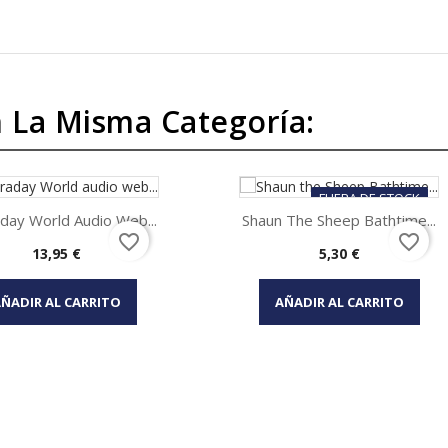
 La Misma Categoría:
FUERA DE STOCK
day World Audio Web...
Shaun The Sheep Bathtime...
favorite_border
favorite_border
Precio
Precio
13,95 €
5,30 €
Vista rápida
Vista rápida


ÑADIR AL CARRITO
AÑADIR AL CARRITO