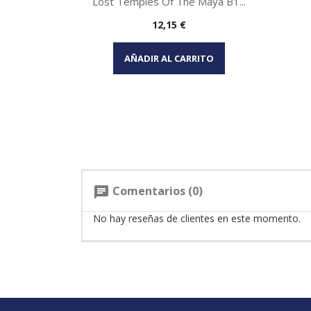
Lost Temples Of The Maya B1...
Precio
12,15 €
Vista rápida

AÑADIR AL CARRITO
Comentarios (0)
chat
No hay reseñas de clientes en este momento.