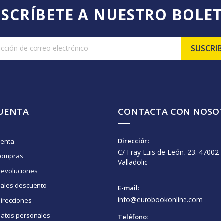
SCRÍBETE A NUESTRO BOLE
CUENTA
CONTACTA CON NOSO
Dirección:
uenta
C/ Fray Luis de León, 23. 47002
compras
Valladolid
devoluciones
vales descuento
E-mail:
info@eurobookonline.com
irecciones
datos personales
Teléfono: