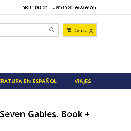
Iniciar sesión
Llámenos:
983399899

Carrito
(0)
ERATURA EN ESPAÑOL
VIAJES
Seven Gables. Book +