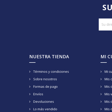
SU
NUESTRA TIENDA
MI 
Términos y condiciones
Mi c
Sobre nosotros
Mis 
Formas de pago
Mis 
Envíos
Mis 
Devoluciones
Mis d
Lo más vendido
Mis 