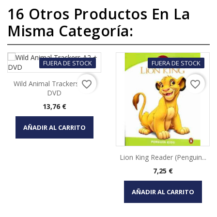
16 Otros Productos En La
Misma Categoría:
FUERA DE STOCK
FUERA DE STOCK
favorite_border
favorite_border
Wild Animal Trackers A2 +
DVD
Precio
13,76 €
AÑADIR AL CARRITO
Lion King Reader (Penguin...
Precio
7,25 €
AÑADIR AL CARRITO