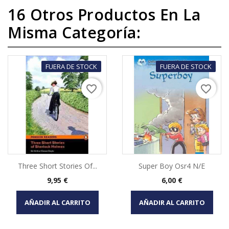
16 Otros Productos En La
Misma Categoría:
FUERA DE STOCK
FUERA DE STOCK
favorite_border
favorite_border
Three Short Stories Of...
Super Boy Osr4 N/e
Precio
Precio
9,95 €
6,00 €
AÑADIR AL CARRITO
AÑADIR AL CARRITO