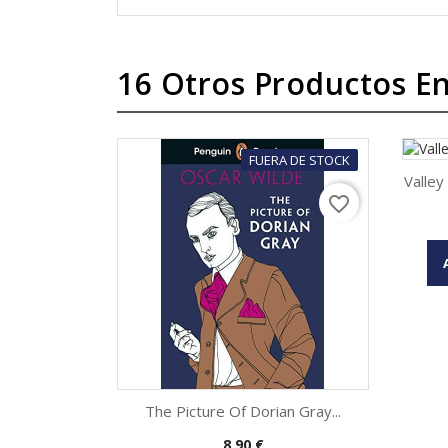
16 Otros Productos En
FUERA DE STOCK
Valley
favorite_border
The Picture Of Dorian Gray...
Precio
8,90 €