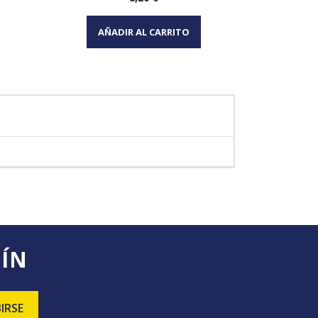
Vista rápida

AÑADIR AL CARRITO
AÑA
TÍN