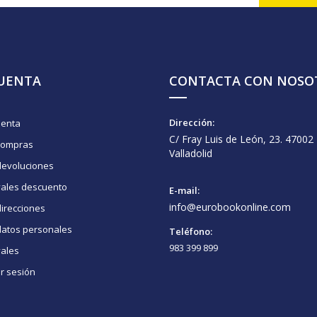
CUENTA
CONTACTA CON NOSO
Dirección:
uenta
C/ Fray Luis de León, 23. 47002
compras
Valladolid
devoluciones
vales descuento
E-mail:
info@eurobookonline.com
irecciones
datos personales
Teléfono:
983 399 899
vales
ar sesión