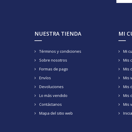
NUESTRA TIENDA
MI 
Términos y condiciones
Mi c
Sobre nosotros
Mis 
Formas de pago
Mis 
Envíos
Mis 
Devoluciones
Mis d
Lo más vendido
Mis 
Contáctanos
Mis 
Mapa del sitio web
Inici