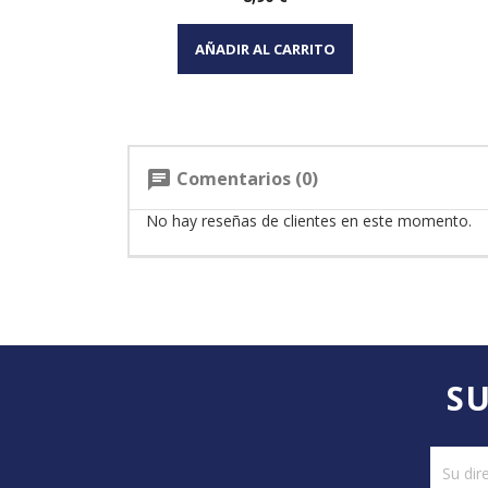
Vista rápida

AÑADIR AL CARRITO
Comentarios (0)
chat
No hay reseñas de clientes en este momento.
SU