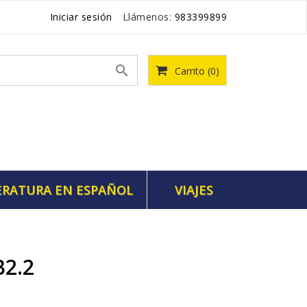
Iniciar sesión
Llámenos:
983399899

Carrito
(0)
ERATURA EN ESPAÑOL
VIAJES
B2.2