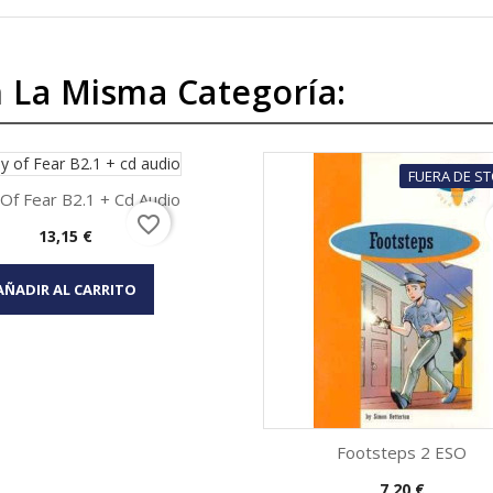
 La Misma Categoría:
FUERA DE S
 Of Fear B2.1 + Cd Audio
favorite_border
Precio
13,15 €
Vista rápida

AÑADIR AL CARRITO
Footsteps 2 ESO
Precio
7,20 €