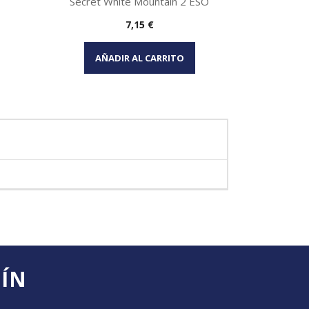
Secret White Mountain 2 ESO
Logan
Precio
7,15 €
Vista rápida

AÑADIR AL CARRITO
AÑA
TÍN