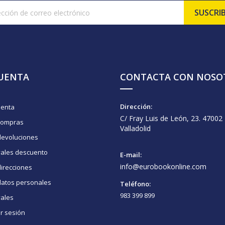
CUENTA
CONTACTA CON NOSO
Dirección:
uenta
C/ Fray Luis de León, 23. 47002
compras
Valladolid
devoluciones
vales descuento
E-mail:
info@eurobookonline.com
irecciones
datos personales
Teléfono:
983 399 899
vales
ar sesión