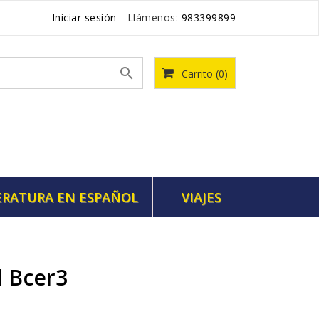
Iniciar sesión
Llámenos:
983399899

Carrito
(0)
ERATURA EN ESPAÑOL
VIAJES
d Bcer3