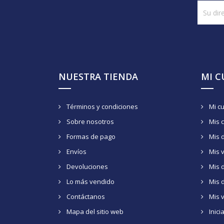
NUESTRA TIENDA
MI 
Términos y condiciones
Mi c
Sobre nosotros
Mis 
Formas de pago
Mis 
Envíos
Mis 
Devoluciones
Mis d
Lo más vendido
Mis 
Contáctanos
Mis 
Mapa del sitio web
Inici