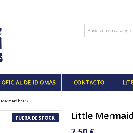
 OFICIAL DE IDIOMAS
CONTACTO
LIT
le Mermaid bcer3
Little Mermai
FUERA DE STOCK
7,50 €