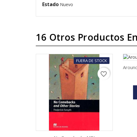
Estado
Nuevo
16 Otros Productos En
FUERA DE STOCK
Around
favorite_border