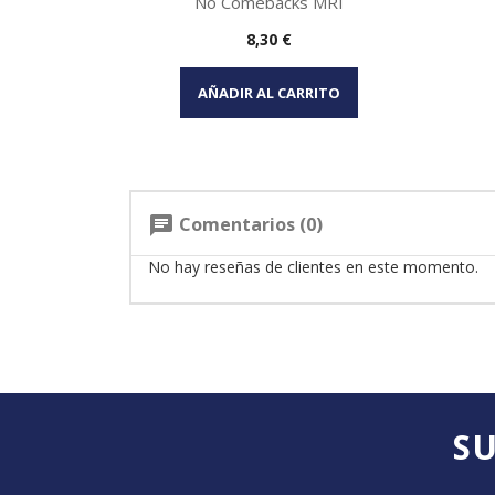
No Comebacks MRI
Precio
8,30 €
Vista rápida

AÑADIR AL CARRITO
Comentarios (0)
chat
No hay reseñas de clientes en este momento.
SU