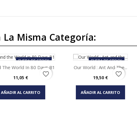
 La Misma Categoría:
FUERA DE STOCK
FUERA DE STOCK
 The World In 80 Days B1
Our World : Ant And The...
favorite_border
favorite_border
Precio
Precio
11,05 €
19,50 €
Vista rápida
Vista rápida


AÑADIR AL CARRITO
AÑADIR AL CARRITO