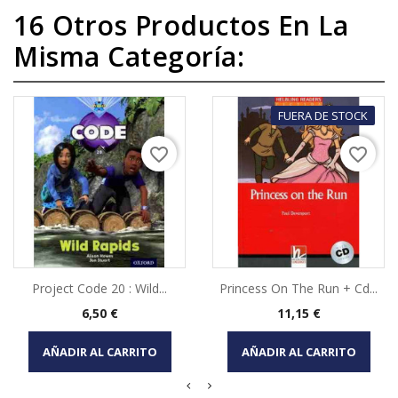
16 Otros Productos En La
Misma Categoría:
FUERA DE STOCK
favorite_border
favorite_border
Project Code 20 : Wild...
Princess On The Run + Cd...
Precio
Precio
6,50 €
11,15 €
AÑADIR AL CARRITO
AÑADIR AL CARRITO