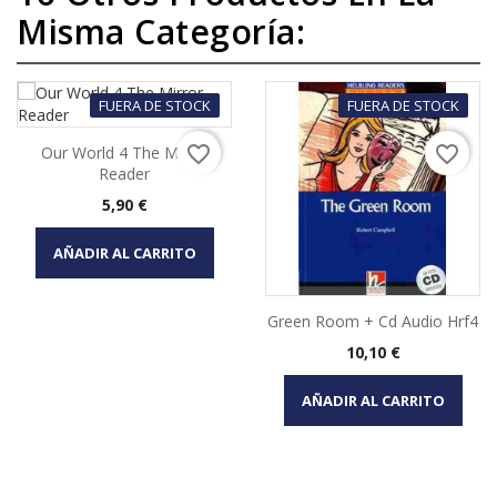
Misma Categoría:
FUERA DE STOCK
FUERA DE STOCK
favorite_border
favorite_border
Our World 4 The Mirror
Reader
Precio
5,90 €
AÑADIR AL CARRITO
Green Room + Cd Audio Hrf4
Precio
10,10 €
AÑADIR AL CARRITO