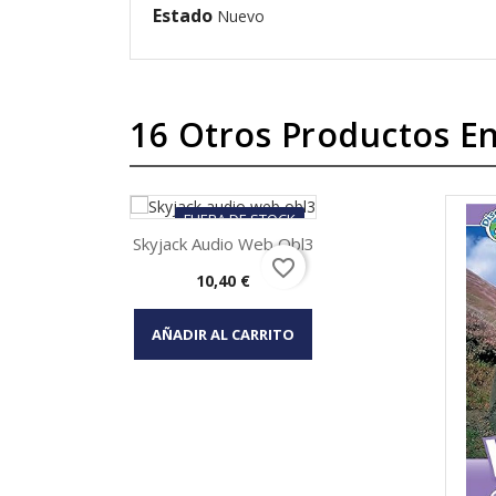
Estado
Nuevo
16 Otros Productos En
FUERA DE STOCK
Skyjack Audio Web Obl3
favorite_border
Precio
10,40 €
Vista rápida

AÑADIR AL CARRITO