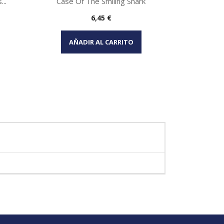
...
Case Of The Smiling Shark
Strange
Precio
6,45 €
Vista rápida

AÑADIR AL CARRITO
AÑA