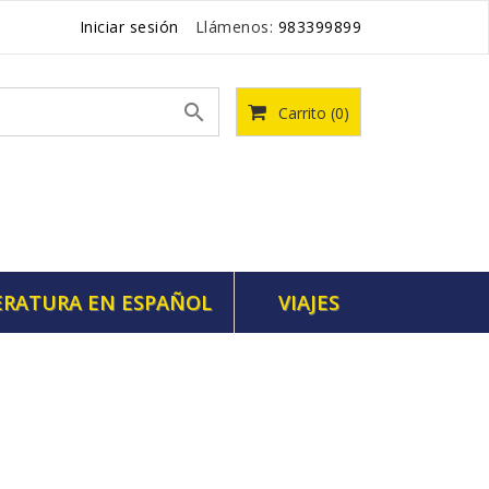
Iniciar sesión
Llámenos:
983399899

Carrito
(0)
ERATURA EN ESPAÑOL
VIAJES