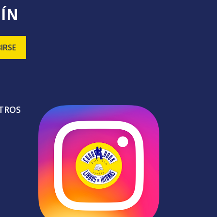
TÍN
TROS