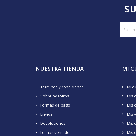
SU
NUESTRA TIENDA
MI 
Términos y condiciones
Mi c
Sobre nosotros
Mis 
Formas de pago
Mis 
Envíos
Mis 
Devoluciones
Mis d
Lo más vendido
Mis 