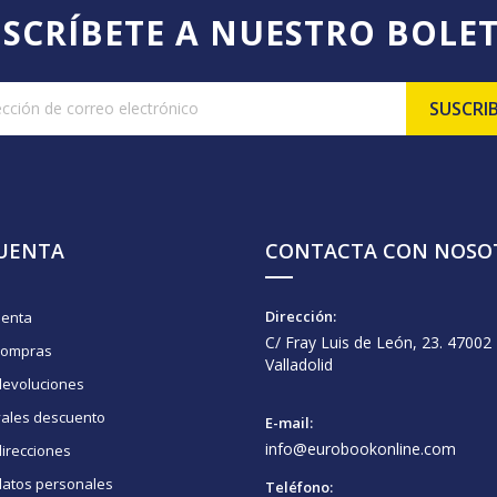
SCRÍBETE A NUESTRO BOLE
CUENTA
CONTACTA CON NOSO
Dirección:
uenta
C/ Fray Luis de León, 23. 47002
compras
Valladolid
devoluciones
vales descuento
E-mail:
info@eurobookonline.com
irecciones
datos personales
Teléfono: