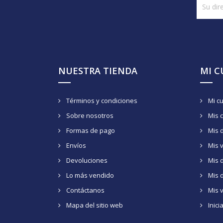
NUESTRA TIENDA
MI 
Términos y condiciones
Mi c
Sobre nosotros
Mis 
Formas de pago
Mis 
Envíos
Mis 
Devoluciones
Mis d
Lo más vendido
Mis 
Contáctanos
Mis 
Mapa del sitio web
Inici