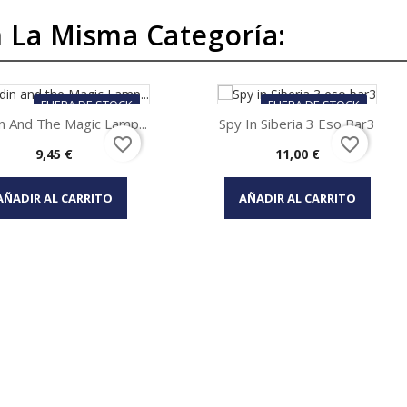
 La Misma Categoría:
FUERA DE STOCK
FUERA DE STOCK
n And The Magic Lamp...
Spy In Siberia 3 Eso Bar3
favorite_border
favorite_border
Precio
Precio
9,45 €
11,00 €
Vista rápida
Vista rápida


AÑADIR AL CARRITO
AÑADIR AL CARRITO