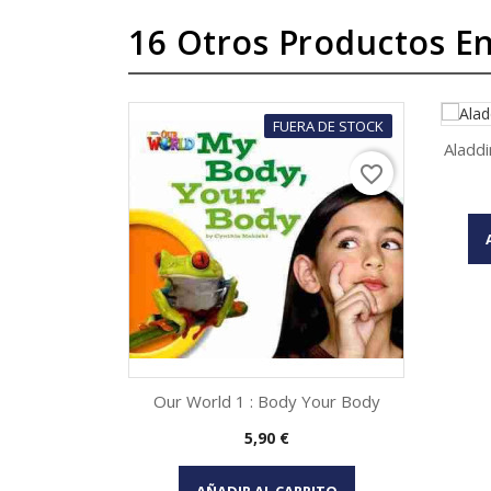
16 Otros Productos En
FUERA DE STOCK
Aladdi
favorite_border
Our World 1 : Body Your Body
Precio
5,90 €
Vista rápida

AÑADIR AL CARRITO