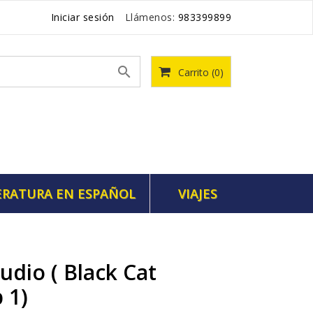
Iniciar sesión
Llámenos:
983399899

Carrito
(0)
ERATURA EN ESPAÑOL
VIAJES
udio ( Black Cat
 1)