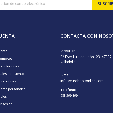
CUENTA
CONTACTA CON NOSO
Dirección:
uenta
C/ Fray Luis de León, 23. 47002
compras
Valladolid
devoluciones
vales descuento
E-mail:
info@eurobookonline.com
irecciones
datos personales
Teléfono:
983 399 899
vales
ar sesión