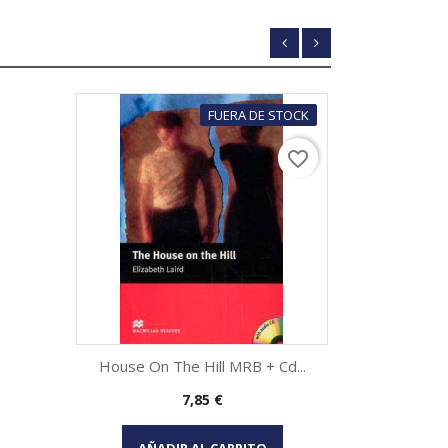
FUERA DE STOCK
favorite_border
House On The Hill MRB + Cd...
Secrets 
Precio
7,85 €
Vista rápida

AÑADIR AL CARRITO
AÑA