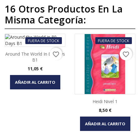
16 Otros Productos En La
Misma Categoría:
FUERA DE STOCK
FUERA DE STOCK
favorite_border
favorite_border
Around The World In 80 Days
B1
Precio
11,05 €
AÑADIR AL CARRITO
Heidi Nivel 1
Precio
8,50 €
AÑADIR AL CARRITO