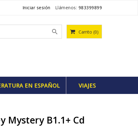
Iniciar sesión
Llámenos:
983399899

Carrito
(0)
ERATURA EN ESPAÑOL
VIAJES
y Mystery B1.1+ Cd