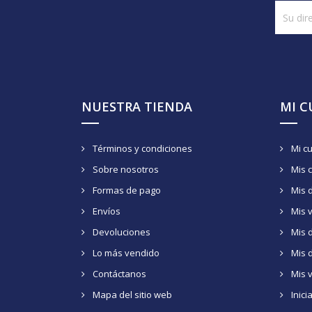
NUESTRA TIENDA
MI 
Términos y condiciones
Mi c
Sobre nosotros
Mis 
Formas de pago
Mis 
Envíos
Mis 
Devoluciones
Mis d
Lo más vendido
Mis 
Contáctanos
Mis 
Mapa del sitio web
Inici