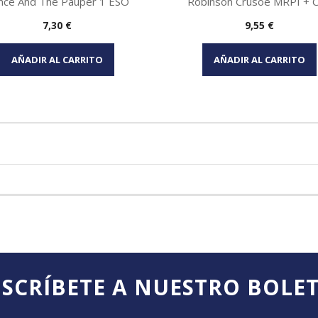
ince And The Pauper 1 ESO
Robinson Crusoe MRPI + Cd
Precio
Precio
7,30 €
9,55 €
Vista rápida
Vista rápida


AÑADIR AL CARRITO
AÑADIR AL CARRITO
SCRÍBETE A NUESTRO BOLE