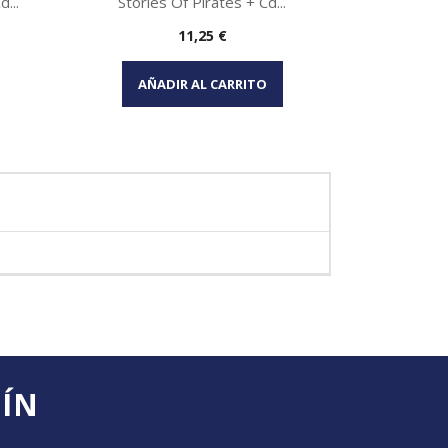
...
Stories Of Pirates + Cd...
Precio
11,25 €
Vista rápida

AÑADIR AL CARRITO
TÍN