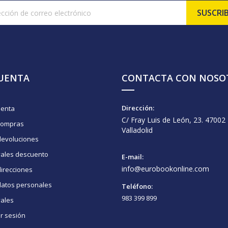
CUENTA
CONTACTA CON NOSO
Dirección:
uenta
C/ Fray Luis de León, 23. 47002
compras
Valladolid
devoluciones
vales descuento
E-mail:
info@eurobookonline.com
irecciones
datos personales
Teléfono:
983 399 899
vales
ar sesión