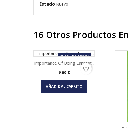
Estado
Nuevo
16 Otros Productos En
FUERA DE STOCK
Importance Of Being Earnest...
favorite_border
Precio
9,60 €
Vista rápida

AÑADIR AL CARRITO