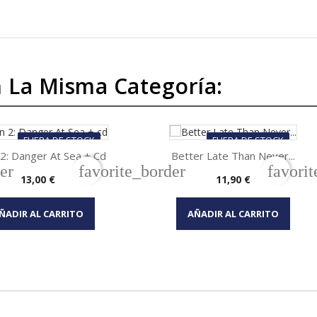
 La Misma Categoría:
FUERA DE STOCK
FUERA DE STOCK
 2: Danger At Sea + Cd
Better Late Than Never...
er
favorite_border
favori
Precio
Precio
13,00 €
11,90 €


Vista rápida
Vista rápida
ÑADIR AL CARRITO
AÑADIR AL CARRITO