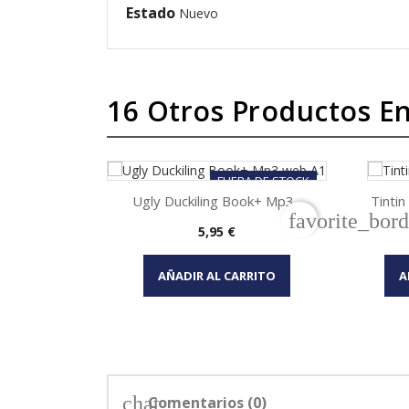
Estado
Nuevo
16 Otros Productos En
FUERA DE STOCK
Ugly Duckiling Book+ Mp3...
Tintin
favorite_bord
Precio
5,95 €

Vista rápida
AÑADIR AL CARRITO
A
chat
Comentarios (0)