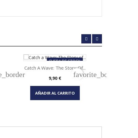
FUERA DE STOCK
Catch A Wave: The Story Of...
Black Beaut
te_border
favorite_border
Precio
P
9,90 €
1


Vista rápida
Vi
AÑADIR AL CARRITO
AÑADIR