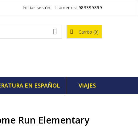
Iniciar sesión
Llámenos:
983399899

Carrito
(0)
ERATURA EN ESPAÑOL
VIAJES
Home Run Elementary